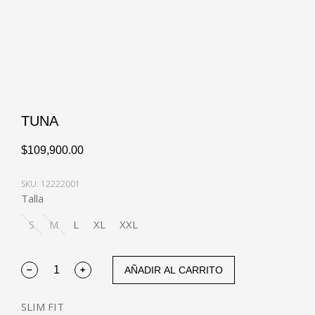
TUNA
$
109,900.00
SKU: 12222001
Talla
S
M
L
XL
XXL
AÑADIR AL CARRITO
SLIM FIT