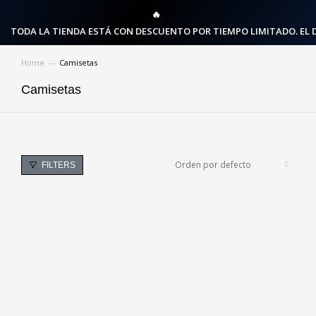
🔥
TODA LA TIENDA ESTÁ CON DESCUENTO POR TIEMPO LIMITADO. EL 
Home
Camisetas
You are here:
Camisetas
FILTERS
OCTO MARINE
SLOW LIVING TSHIRT
$
109,900.00
$
79,900.00
TUNA
VELA
$
109,900.00
$
109,900.00