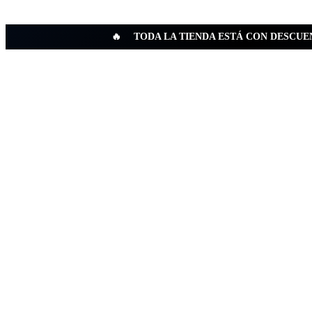
🔥
TODA LA TIENDA ESTÁ CON DESCUE
Ini
Pr
Co
Sa
Vi
In