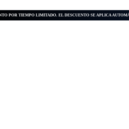
NTO POR TIEMPO LIMITADO. EL DESCUENTO SE APLICA AUTOM
cio
oductos
Nuevas Prendas
Camisas
Camisetas
Polos
$
0.00
Bermudas
0
Gorras
lección
Vibes
Oceanic
Sea Garden
Sand Harbor
Malibu
Mystic
le
da Stingray
formación
Contacto
Nosotros
Métodos de pago
Política de privacidad