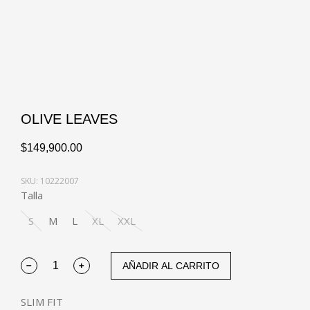
OLIVE LEAVES
$
149,900.00
SKU: 10222007
Talla
S
M
L
XL
XXL
AÑADIR AL CARRITO
SLIM FIT