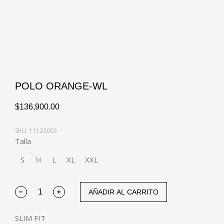
POLO ORANGE-WL
$
136,900.00
SKU: 11123003
Talla
S
M
L
XL
XXL
AÑADIR AL CARRITO
SLIM FIT