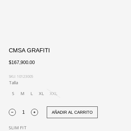
CMSA GRAFITI
$
167,900.00
SKU: 10123005
Talla
S
M
L
XL
XXL
AÑADIR AL CARRITO
SLIM FIT